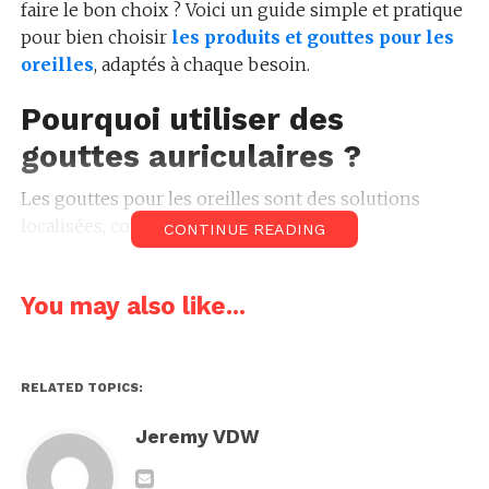
faire le bon choix ? Voici un guide simple et pratique
pour bien choisir
les produits et gouttes pour les
oreilles
, adaptés à chaque besoin.
Pourquoi utiliser des
gouttes auriculaires ?
Les gouttes pour les oreilles sont des solutions
localisées, conçues pour :
CONTINUE READING
Soulager la douleur (otalgie)
You may also like...
Réduire l’inflammation
RELATED TOPICS:
Nettoyer l’excès de cérumen
Jeremy VDW
Traiter ou prévenir les infections (otites)