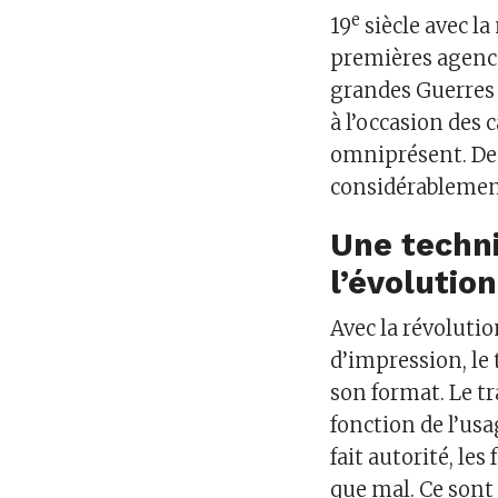
e
19
siècle avec la
premières agences
grandes Guerres 
à l’occasion des
omniprésent. De 
considérablemen
Une techni
l’évolution
Avec la révoluti
d’impression, le
son format. Le t
fonction de l’us
fait autorité, le
que mal. Ce sont 