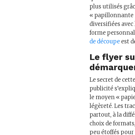
plus utilisés grâ
« papillonnante »
diversifiées avec
forme personnalis
de découpe
est d
Le flyer s
démarque
Le secret de cett
publicité s’expliq
le moyen « papie
légèreté. Les tr
partout, à la dif
choix de formats,
peu étoffés pour