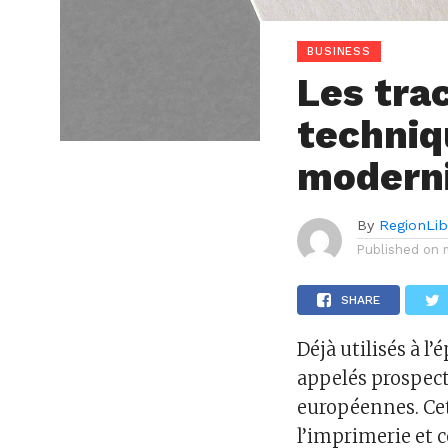
BUSINESS
Les trac
techniq
modern
By
RegionLi
Published on
SHARE
Déjà utilisés à l
appelés prospect
européennes. Cett
l’imprimerie et 