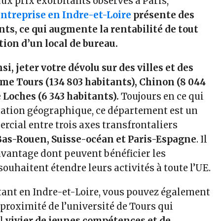
ux prix exorbitants observés à Paris,
ntreprise en Indre-et-Loire
présente des
nts, ce qui augmente la rentabilité de tout
tion d’un local de bureau.
si, jeter votre dévolu sur des villes et des
 Tours (134 803 habitants), Chinon (8 044
 Loches (6 343 habitants).
Toujours en ce qui
uation géographique, ce département est un
rcial entre trois axes transfrontaliers
as-Rouen, Suisse-océan et Paris-Espagne
. Il
 avantage dont peuvent bénéficier les
souhaitent étendre leurs activités à toute l’UE.
ant en Indre-et-Loire, vous pouvez également
a proximité de l’université de Tours qui
el
vivier de jeunes compétences et de