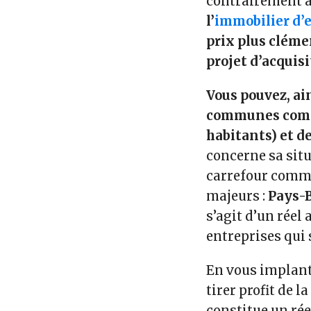
contrairement a
l’
immobilier d’e
prix plus cléme
projet d’acquisi
Vous pouvez, ain
communes comme
habitants) et de
concerne sa sit
carrefour comme
majeurs :
Pays-B
s’agit d’un réel
entreprises qui 
En vous implant
tirer profit de l
constitue un ré