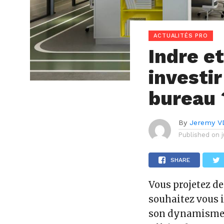
ACTUALITÉS PRO
Indre et
investir
bureau 
By
Jeremy 
Published on
SHARE
Vous projetez de
souhaitez vous
son dynamisme 