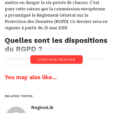
mettre en danger la vie privée de chacun. C’est
pour cette raison que la commission européenne
a promulgué le Règlement Général sur la
Protection des Données (RGPD). Ce dernier sera en
vigueur à partir du 25 mai 2018.
Quelles sont les dispositions
du RGPD ?
Le
RGPD
a été adopté afin de renforcer les droits
CONTINUE READING
des citoyens européens concernant leur
patrimoine numérique. Tout comme la Loi
You may also like...
Informatique et Libertés, ce nouveau règlement
vise à écarter tout risque de fuite ou de
détournement de données. Dans cette optique, les
législateurs ont élaboré de nouveaux concepts
RELATED TOPICS:
comme la portabilité des données ou encore le
RegionLib
« droit à l’oubli ».