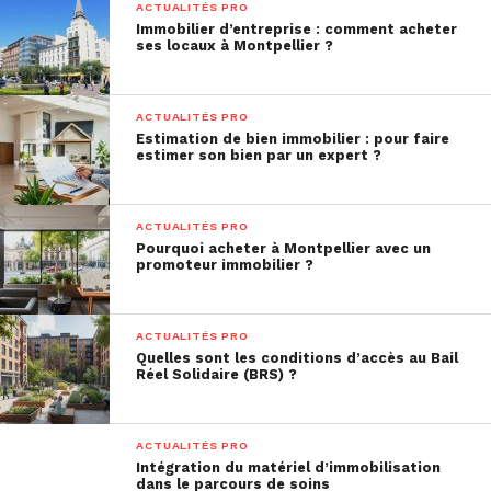
vulnérabilités du système. Cette tâche peut être
ACTUALITÉS PRO
plus ou moins complexe selon l’ampleur des
Immobilier d’entreprise : comment acheter
ses locaux à Montpellier ?
failles identifiées. Ainsi, solliciter une aide
extérieure est particulièrement conseillé.
ACTUALITÉS PRO
Estimation de bien immobilier : pour faire
estimer son bien par un expert ?
ACTUALITÉS PRO
Pourquoi acheter à Montpellier avec un
promoteur immobilier ?
ACTUALITÉS PRO
Quelles sont les conditions d’accès au Bail
Réel Solidaire (BRS) ?
ACTUALITÉS PRO
Quelques conseils pratiques
Intégration du matériel d’immobilisation
dans le parcours de soins